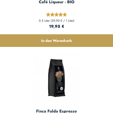
Café Liqueur - BIO
Durchschnittliche Bewertung von 5
0.5 Liter
(39,90 € / 1 Liter)
Regulärer Preis:
19,95 €
In den Warenkorb
Finca Fulda Espresso