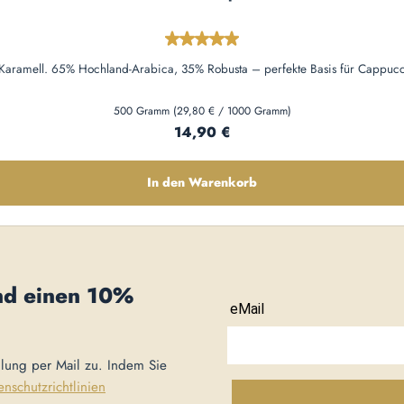
Durchschnittliche Bewertung von 
Karamell. 65% Hochland-Arabica, 35% Robusta – perfekte Basis für Cappuccin
500 Gramm
(29,80 € / 1000 Gramm)
Regulärer Preis:
14,90 €
In den Warenkorb
nd einen
10%
llung per Mail zu. Indem Sie
enschutzrichtlinien