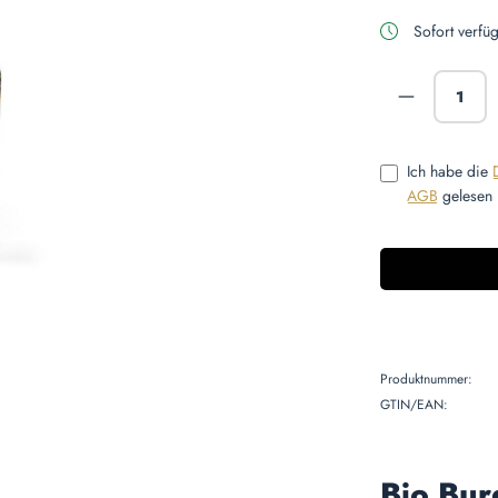
Sofort verfüg
Produkt A
Ich habe die
AGB
gelesen 
Produktnummer:
GTIN/EAN:
Bio Bur