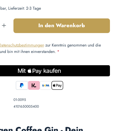
bar, Lieferzeit: 2-3 Tage
nzahl: Gib den gewünschten Wert ein oder b
In den Warenkorb
Datenschutzbestimmungen
zur Kenntnis genommen und die
und bin mit ihnen einverstanden.
*
01-0095
4101650005400
gen Coffee Gin - Dein