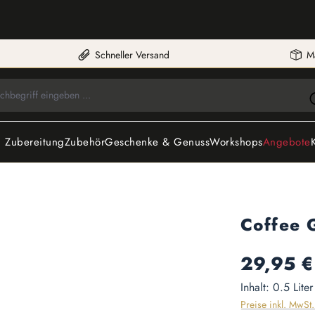
Schneller Versand
M
 Zubereitung
Zubehör
Geschenke & Genuss
Workshops
Angebote
Coffee 
Regulärer Preis:
29,95 €
Inhalt:
0.5 Lite
Preise inkl. MwSt