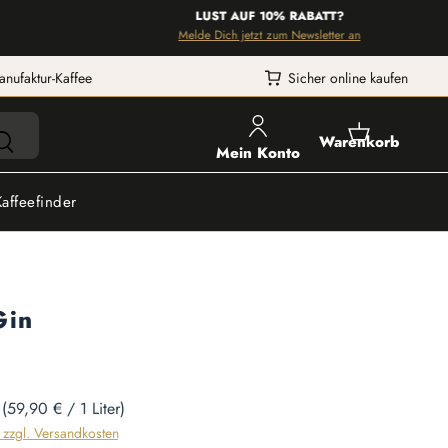
LUST AUF 10% RABATT?
Melde Dich jetzt zum Newsletter an
anufaktur-Kaffee
Sicher online kaufen
Warenkorb
Mein Konto
Kaffeefinder
Gin
r
(59,90 € / 1 Liter)
. zzgl. Versandkosten