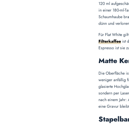
120 ml aufgeschä
in einer 180-ml-Ta
Schaumhaube brau
dünn und verloren,
Für Flat White gil
Filterkaffee
ist 
Espresso ist sie 
Matte Ke
Die Oberfläche is
weniger anfällig f
glasierte Hochglan
sondern per Laser
nach einem Jahr: 
eine Gravur bleibt
Stapelbar