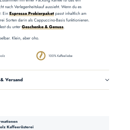
Zusammen mit einer Packung Kaffee ist das ein
ht nach Verlegenheitskauf aussieht. Wenn du es
t: Ein
Espresso Probierpaket
passt inhaltlich am
drei Sorten darin als Cappuccino-Basis funktionieren.
dest du unter
Geschenke & Genuss
.
elbar. Klein, aber oho.
holz
100% Kaffeeliebe
 & Versand
ormationen
olz Kaffeerösterei