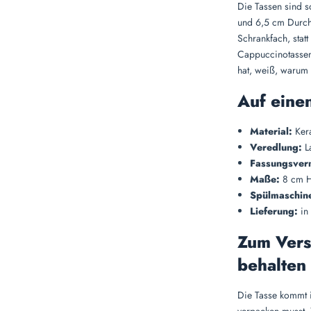
Die Tassen sind s
und 6,5 cm Durch
Schrankfach, stat
Cappuccinotassen 
hat, weiß, warum d
Auf einen
Material:
Kera
Veredlung:
La
Fassungsver
Maße:
8 cm H
Spülmaschine
Lieferung:
in 
Zum Vers
behalten
Die Tasse kommt 