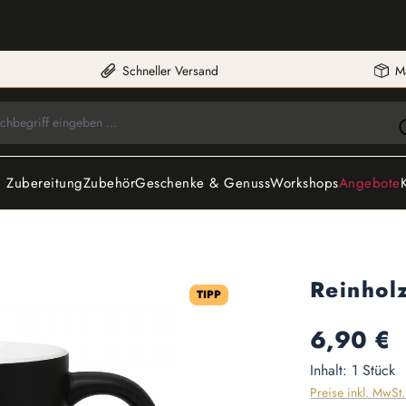
Schneller Versand
M
 Zubereitung
Zubehör
Geschenke & Genuss
Workshops
Angebote
Reinhol
TIPP
Regulärer Preis:
6,90 €
Inhalt:
1 Stück
Preise inkl. MwSt