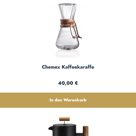
Chemex Kaffeekaraffe
Regulärer Preis:
40,00 €
In den Warenkorb