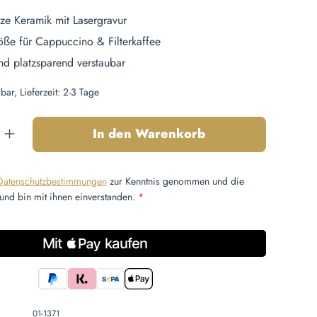
ze Keramik mit Lasergravur
öße für Cappuccino & Filterkaffee
nd platzsparend verstaubar
bar, Lieferzeit: 2-3 Tage
nzahl: Gib den gewünschten Wert ein oder b
In den Warenkorb
Datenschutzbestimmungen
zur Kenntnis genommen und die
und bin mit ihnen einverstanden.
*
01-1371