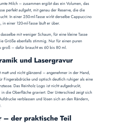
umte Milch – zusammen ergibt das ein Volumen, das
sse perfekt aufgeht, mit genau der Reserve, die die
cht. In einer 250-ml-Tasse wirkt derselbe Cappuccino
 in einer 120-ml-Tasse läuft er über.
t dasselbe mit weniger Schaum, für eine kleine Tasse
die Größe ebenfalls stimmig. Nur für einen puren
zu groß – dafür braucht es 60 bis 80 ml.
ramik und Lasergravur
t matt und nicht glänzend – angenehmer in der Hand,
ür Fingerabdrücke und optisch deutlich ruhiger als eine
ztasse. Das Reinholz Logo ist nicht aufgedruckt,
 in die Oberfläche graviert. Der Unterschied zeigt sich
Aufdrucke verblassen und lösen sich an den Rändern,
.
 – der praktische Teil