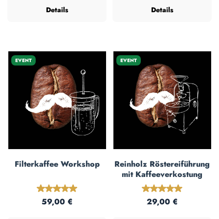
Details
Details
EVENT
EVENT
Filterkaffee Workshop
Reinholz Röstereiführung
mit Kaffeeverkostung
Durchschnittliche Bewertung von 5 von 5 Sternen
Durchschnittliche
Regulärer Preis:
Regulärer Preis:
59,00 €
29,00 €