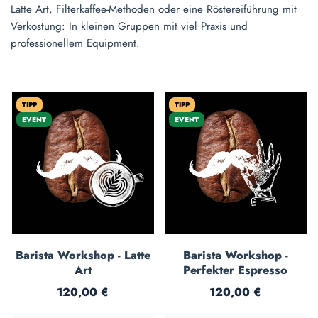
Latte Art, Filterkaffee-Methoden oder eine Röstereiführung mit
Verkostung: In kleinen Gruppen mit viel Praxis und
professionellem Equipment.
TIPP
TIPP
EVENT
EVENT
Barista Workshop - Latte
Barista Workshop -
Art
Perfekter Espresso
Regulärer Preis:
Regulärer Preis:
120,00 €
120,00 €