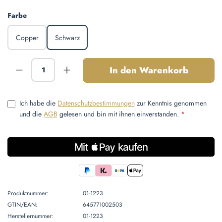
auswählen
Farbe
Copper
Schwarz
Produkt Anzahl: Gib den gewünschten Wert ein
In den Warenkorb
Ich habe die
Datenschutzbestimmungen
zur Kenntnis genommen
und die
AGB
gelesen und bin mit ihnen einverstanden.
*
Produktnummer:
01-1223
GTIN/EAN:
645771002503
Herstellernummer:
01-1223