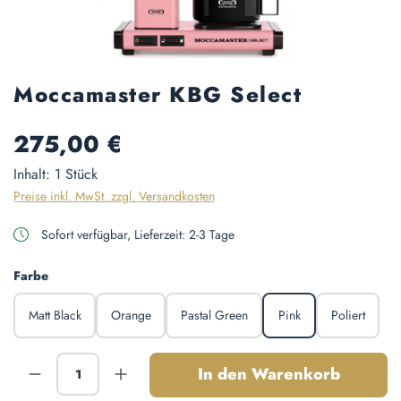
Moccamaster KBG Select
Regulärer Preis:
275,00 €
Inhalt:
1 Stück
Preise inkl. MwSt. zzgl. Versandkosten
Sofort verfügbar, Lieferzeit: 2-3 Tage
auswählen
Farbe
Matt Black
Orange
Pastal Green
Pink
Poliert
Produkt Anzahl: Gib den gewünschten Wert ein
In den Warenkorb