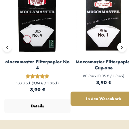
Moccamaster Filterpapier No
Moccamaster Filterpapi
4
Cup-one
80 Stück
(0,05 € / 1 Stück)
Durchschnittliche Bewertung von 5 von 5 Sterne
Regulärer Preis:
3,90 €
100 Stück
(0,04 € / 1 Stück)
Regulärer Preis:
3,90 €
In den Warenkorb
Details