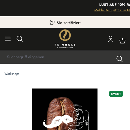
LUST AUF 10% RA
Melde Dich jetzt zum New
Bio zertifiziert
Workshops
Bildergalerie überspringen
EVENT