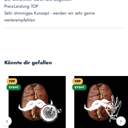
Preis-Leistung TOP
Sehr stimmiges Konzept - werden wir sehr gerne
weiterempfehlen
Produktgalerie überspringen
Könnte dir gefallen
TIPP
TIPP
EVENT
EVENT