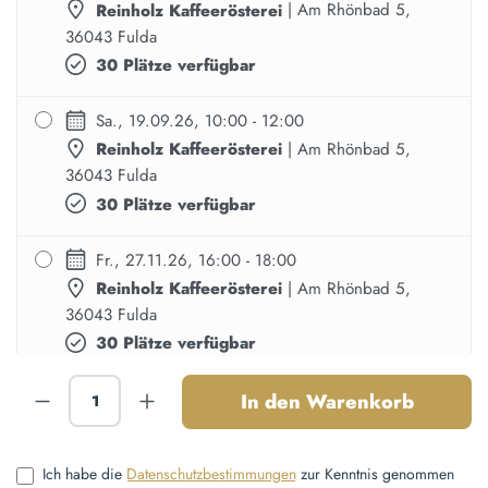
Reinholz Kaffeerösterei
| Am Rhönbad 5,
36043 Fulda
30 Plätze verfügbar
Sa., 19.09.26, 10:00 - 12:00
Reinholz Kaffeerösterei
| Am Rhönbad 5,
36043 Fulda
30 Plätze verfügbar
Fr., 27.11.26, 16:00 - 18:00
Reinholz Kaffeerösterei
| Am Rhönbad 5,
36043 Fulda
30 Plätze verfügbar
Produkt Anzahl: Gib den gewünschten Wert ein
Sa., 28.11.26, 10:00 - 12:00
In den Warenkorb
Reinholz Kaffeerösterei
| Am Rhönbad 5,
36043 Fulda
Ich habe die
Datenschutzbestimmungen
zur Kenntnis genommen
30 Plätze verfügbar