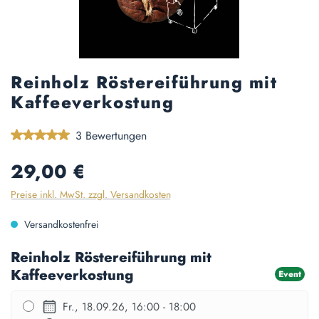
Reinholz Röstereiführung mit
Kaffeeverkostung
Durchschnittliche Bewertung von 5 von 5 Sternen
3 Bewertungen
Regulärer Preis:
29,00 €
Preise inkl. MwSt. zzgl. Versandkosten
Versandkostenfrei
Reinholz Röstereiführung mit
Kaffeeverkostung
Event
Fr., 18.09.26, 16:00 - 18:00