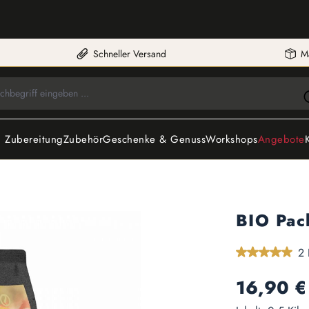
Schneller Versand
M
 Zubereitung
Zubehör
Geschenke & Genuss
Workshops
Angebote
BIO Pac
Durchschnittlic
2 
Regulärer Preis:
16,90 €