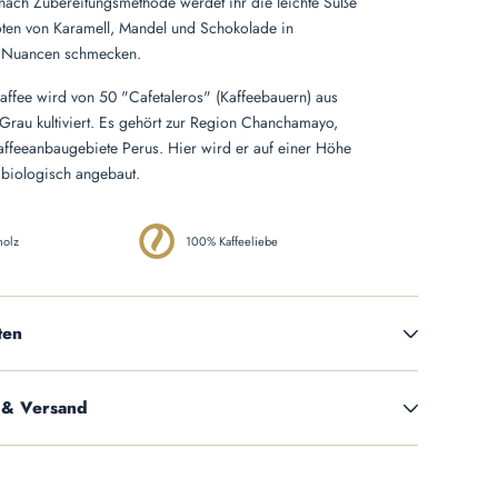
 nach Zubereitungsmethode werdet ihr die leichte Süße
oten von Karamell, Mandel und Schokolade in
n Nuancen schmecken.
ffee wird von 50 "Cafetaleros" (Kaffeebauern) aus
rau kultiviert. Es gehört zur Region Chanchamayo,
affeeanbaugebiete Perus. Hier wird er auf einer Höhe
 biologisch angebaut.
holz
100% Kaffeeliebe
ten
 & Versand