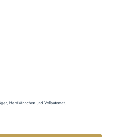
4.89 von 5 Sternen
träger, Herdkännchen und Vollautomat.