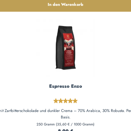
In den Warenkorb
Espresso Enzo
Durchschnittliche Bewertung von 5
nsiv mit Zartbitterschokolade und dunkler Crema – 70% Arabica, 30% Robusta. 
Basis.
250 Gramm
(35,60 € / 1000 Gramm)
Regulärer Preis: