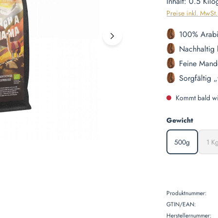
Inhalt:
0.5 Kil
Preise inkl. MwSt
100% Arabi
Nachhaltig 
Feine Mand
Sorgfältig 
Kommt bald wi
auswäh
Gewicht
500g
1 K
(Diese Option i
(D
Produktnummer:
GTIN/EAN:
Herstellernummer: