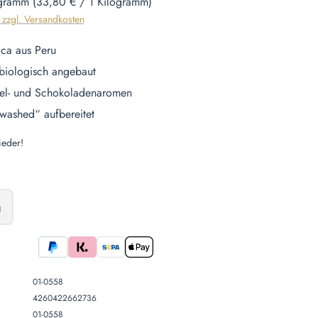
ogramm
(33,80 € / 1 Kilogramm)
. zzgl. Versandkosten
ca aus Peru
biologisch angebaut
el- und Schokoladenaromen
„washed“ aufbereitet
eder!
len
g
st zurzeit nicht verfügbar.)
iese Option ist zurzeit nicht verfügbar.)
01-0558
4260422662736
01-0558