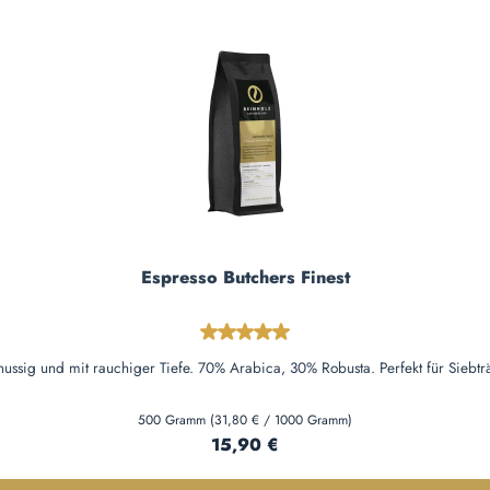
Espresso Butchers Finest
Durchschnittliche Bewertung von 
 nussig und mit rauchiger Tiefe. 70% Arabica, 30% Robusta. Perfekt für Sieb
500 Gramm
(31,80 € / 1000 Gramm)
Regulärer Preis:
15,90 €