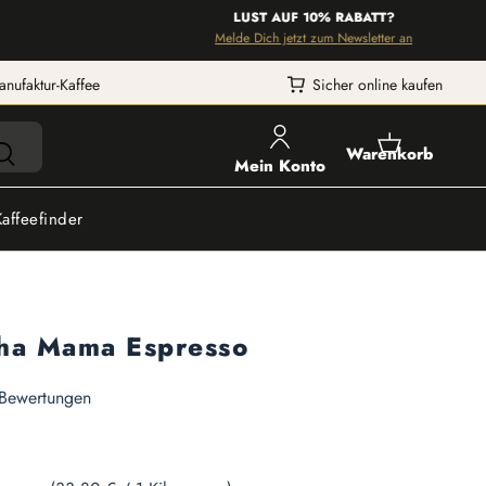
LUST AUF 10% RABATT?
Melde Dich jetzt zum Newsletter an
anufaktur-Kaffee
Sicher online kaufen
Warenkorb
Mein Konto
Kaffeefinder
ha Mama Espresso
he Bewertung von 5 von 5 Sternen
Bewertungen