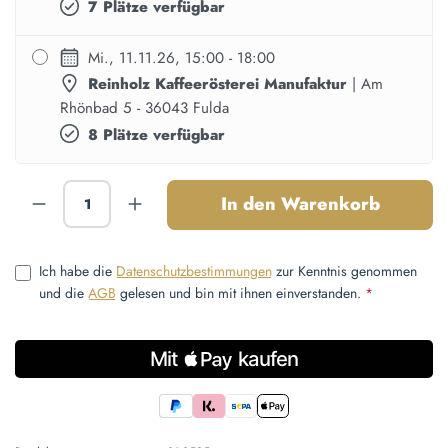
7 Plätze verfügbar
Mi., 11.11.26, 15:00 - 18:00
Reinholz Kaffeerösterei Manufaktur
| Am
Rhönbad 5 - 36043 Fulda
8 Plätze verfügbar
Produkt Anzahl: Gib den gewünschten Wert ein
In den Warenkorb
Ich habe die
Datenschutzbestimmungen
zur Kenntnis genommen
und die
AGB
gelesen und bin mit ihnen einverstanden.
*