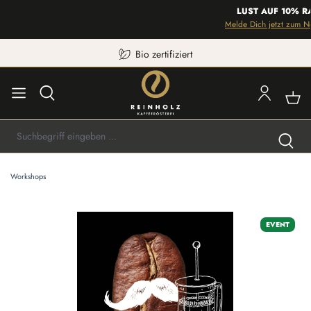
LUST AUF 10% RA
Melde Dich jetzt zum New
Bio zertifiziert
Workshops
Bildergalerie überspringen
EVENT