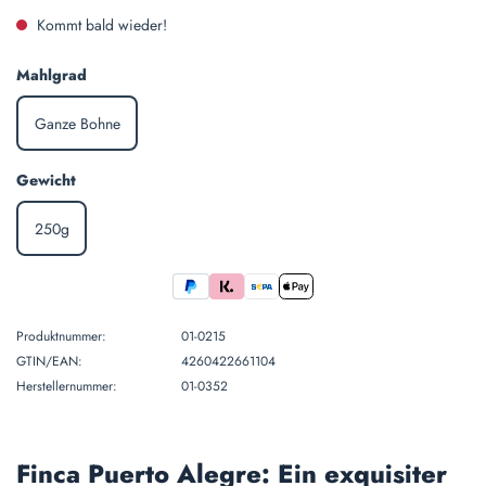
Kommt bald wieder!
auswählen
Mahlgrad
Ganze Bohne
(Diese Option ist zurzeit nicht verfügbar.)
auswählen
Gewicht
250g
(Diese Option ist zurzeit nicht verfügbar.)
Produktnummer:
01-0215
GTIN/EAN:
4260422661104
Herstellernummer:
01-0352
Finca Puerto Alegre: Ein exquisiter