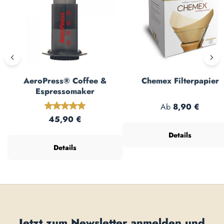
AeroPress® Coffee &
Chemex Filterpapier
Espressomaker
Regulärer Preis:
Durchschnittliche Bewertung von 5 von 5 Sterne
Ab
8,90 €
Regulärer Preis:
45,90 €
Details
Details
Jetzt zum Newsletter anmelden und