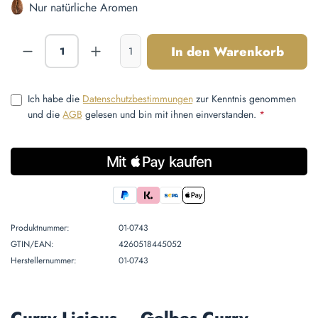
Nur natürliche Aromen
Produkt Anzahl: Gib den gewünschten Wert ein
In den Warenkorb
1
Ich habe die
Datenschutzbestimmungen
zur Kenntnis genommen
und die
AGB
gelesen und bin mit ihnen einverstanden.
*
Produktnummer:
01-0743
GTIN/EAN:
4260518445052
Herstellernummer:
01-0743
Curry Licious – Gelbes Curry-