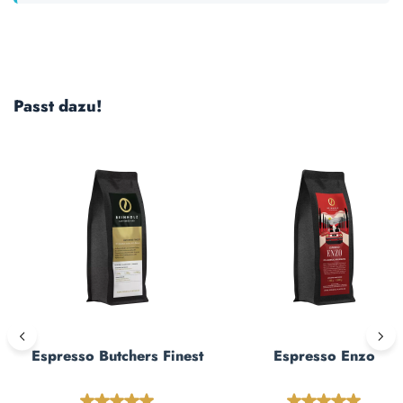
Produktgalerie überspringen
Passt dazu!
Espresso Butchers Finest
Espresso Enzo
Durchschnittliche Bewertung von 4.89 von 5 Ste
Durchschnittl