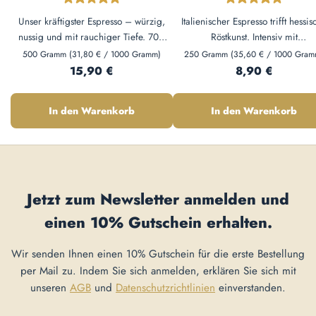
Unser kräftigster Espresso – würzig,
Italienischer Espresso trifft hessis
nussig und mit rauchiger Tiefe. 70%
Röstkunst. Intensiv mit
Arabica, 30% Robusta. Perfekt für
Zartbitterschokolade und dunkl
500 Gramm
(31,80 € / 1000 Gramm)
250 Gramm
(35,60 € / 1000 Gram
Siebträger, Herdkännchen und
Regulärer Preis:
Crema – 70% Arabica, 30% Robu
Regulärer Preis:
15,90 €
8,90 €
Vollautomat.
Perfekt für Siebträger, Herdkänn
und als Cappuccino-Basis.
In den Warenkorb
In den Warenkorb
Jetzt zum Newsletter anmelden und
einen
10% Gutschein
erhalten.
Wir senden Ihnen einen 10% Gutschein für die erste Bestellung
per Mail zu. Indem Sie sich anmelden, erklären Sie sich mit
unseren
AGB
und
Datenschutzrichtlinien
einverstanden.