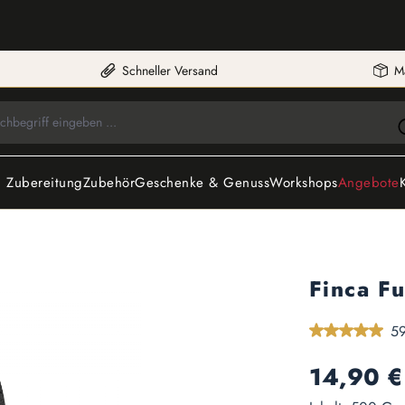
Schneller Versand
M
 Zubereitung
Zubehör
Geschenke & Genuss
Workshops
Angebote
Finca F
Durchschnittlic
59
Regulärer Preis:
14,90 €