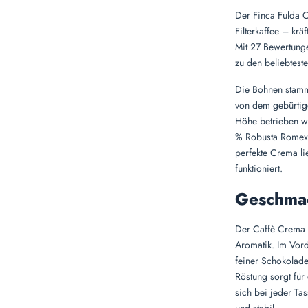
Der Finca Fulda C
Filterkaffee – krä
Mit 27 Bewertunge
zu den beliebteste
Die Bohnen stamm
von dem gebürtig
Höhe betrieben w
% Robusta Romex i
perfekte Crema li
funktioniert.
Geschmac
Der Caffè Crema 
Aromatik. Im Vord
feiner Schokolad
Röstung sorgt für 
sich bei jeder Tas
und stabil.