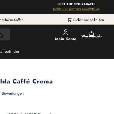
LUST AUF 10% RABATT?
Melde Dich jetzt zum Newsletter an
anufaktur-Kaffee
Sicher online kaufen
Warenkorb
Mein Konto
Kaffeefinder
ulda Caffé Crema
he Bewertung von 4.97 von 5 Sternen
 Bewertungen