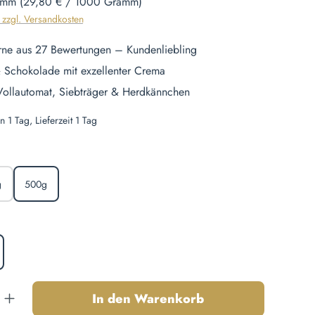
amm
(29,80 € / 1000 Gramm)
. zzgl. Versandkosten
rne aus 27 Bewertungen – Kundenliebling
 Schokolade mit exzellenter Crema
 Vollautomat, Siebträger & Herdkännchen
n 1 Tag, Lieferzeit 1 Tag
len
g
500g
hlen
nzahl: Gib den gewünschten Wert ein oder b
In den Warenkorb