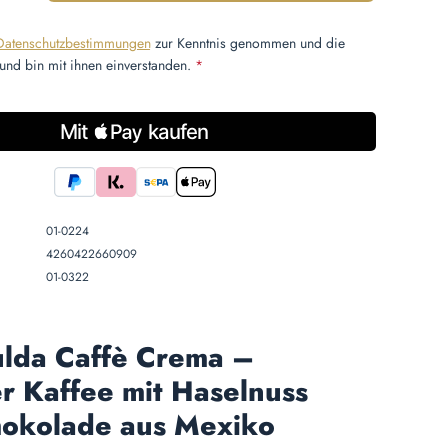
Datenschutzbestimmungen
zur Kenntnis genommen und die
und bin mit ihnen einverstanden.
*
01-0224
4260422660909
01-0322
ulda Caffè Crema –
r Kaffee mit Haselnuss
hokolade aus Mexiko