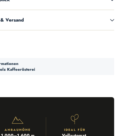
 & Versand
ormationen
olz Kaffeerösterei
ANBAUHÖHE
IDEAL FÜR
1.000–1.600 m
Vollautomat,