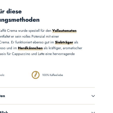
ür diese
ungsmethoden
affè Crema wurde speziell für den
Vollautomaten
ntfaltet er sein volles Potenzial mit einer
Crema. Er funktioniert ebenso gut im
Siebträger
als
resso und im
Herdkännchen
als kräftiger, aromatischer
Basis für Cappuccino und Latte eine hervorragende
holz
100% Kaffeeliebe
ten
Blick