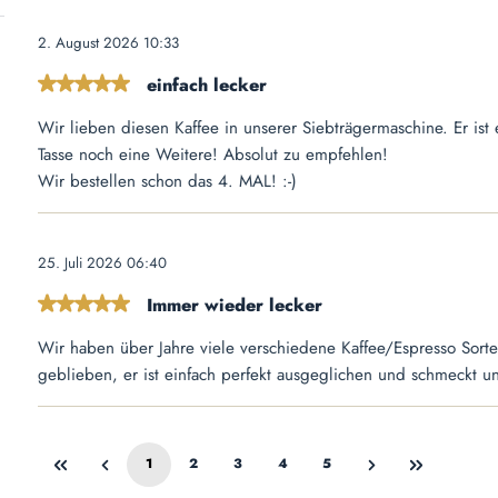
2. August 2026 10:33
einfach lecker
Bewertung mit 5 von 5 Sternen
Wir lieben diesen Kaffee in unserer Siebträgermaschine. Er ist
Tasse noch eine Weitere! Absolut zu empfehlen!
Wir bestellen schon das 4. MAL! :-)
25. Juli 2026 06:40
Immer wieder lecker
Bewertung mit 5 von 5 Sternen
Wir haben über Jahre viele verschiedene Kaffee/Espresso Sorte
geblieben, er ist einfach perfekt ausgeglichen und schmeckt un
1
2
3
4
5
Seite
Seite
Seite
Seite
Seite