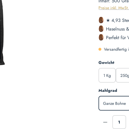
Inhalt:
500 Gr
Preise inkl. MwSt
★ 4,93 Ste
Haselnuss &
Perfekt für
Versandfertig i
auswäh
Gewicht
1 Kg
250
auswä
Mahlgrad
Ganze Bohne
Produkt A