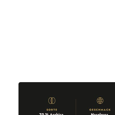
SORTE
GESCHMACK
70 % Arabica,
Haselnuss,