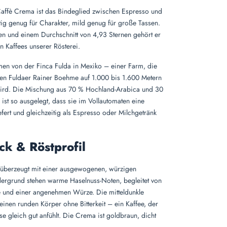
affè Crema ist das Bindeglied zwischen Espresso und
ftig genug für Charakter, mild genug für große Tassen.
n und einem Durchschnitt von 4,93 Sternen gehört er
n Kaffees unserer Rösterei.
en von der Finca Fulda in Mexiko – einer Farm, die
en Fuldaer Rainer Boehme auf 1.000 bis 1.600 Metern
ird. Die Mischung aus 70 % Hochland-Arabica und 30
st so ausgelegt, dass sie im Vollautomaten eine
efert und gleichzeitig als Espresso oder Milchgetränk
k & Röstprofil
überzeugt mit einer ausgewogenen, würzigen
ergrund stehen warme Haselnuss-Noten, begleitet von
e und einer angenehmen Würze. Die mitteldunkle
einen runden Körper ohne Bitterkeit – ein Kaffee, der
se gleich gut anfühlt. Die Crema ist goldbraun, dicht