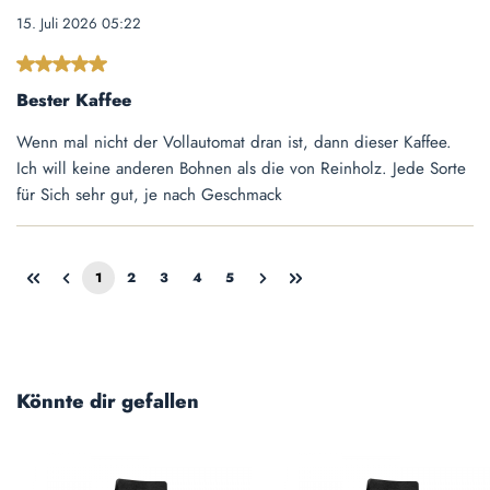
15. Juli 2026 05:22
Bewertung mit 5 von 5 Sternen
Bester Kaffee
Wenn mal nicht der Vollautomat dran ist, dann dieser Kaffee.
Ich will keine anderen Bohnen als die von Reinholz. Jede Sorte
für Sich sehr gut, je nach Geschmack
1
2
3
4
5
Seite
Seite
Seite
Seite
Seite
Produktgalerie überspringen
Könnte dir gefallen