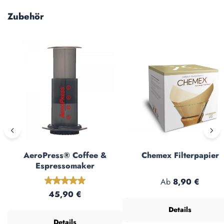
Produktgalerie überspringen
Zubehör
AeroPress® Coffee &
Chemex Filterpapier
Espressomaker
Regulärer Preis:
Durchschnittliche Bewertung von 5 von 5 Sterne
Ab
8,90 €
Regulärer Preis:
45,90 €
Details
Details