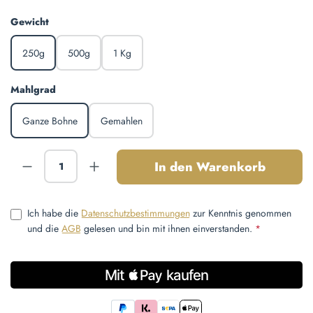
auswählen
Gewicht
250g
500g
1 Kg
auswählen
Mahlgrad
Ganze Bohne
Gemahlen
Produkt Anzahl: Gib den gewünschten Wert ein
In den Warenkorb
Ich habe die
Datenschutzbestimmungen
zur Kenntnis genommen
und die
AGB
gelesen und bin mit ihnen einverstanden.
*