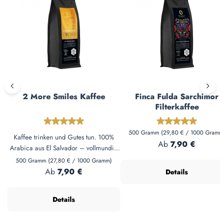
2 More Smiles Kaffee
Finca Fulda Sarchimor
Filterkaffee
Durchschnittliche Bewertung von 5 von 5 Sterne
Durchschnittl
500 Gramm
(29,80 € / 1000 Gram
Kaffee trinken und Gutes tun. 100%
Regulärer Preis:
Ab
7,90 €
Arabica aus El Salvador – vollmundig
mit Mandel-Nuss-Aroma. 1€ pro Kilo
500 Gramm
(27,80 € / 1000 Gramm)
geht an Kindermahlzeiten in Südafrika.
Regulärer Preis:
Ab
7,90 €
Details
Für Filter, French Press & Vollautomat.
Details