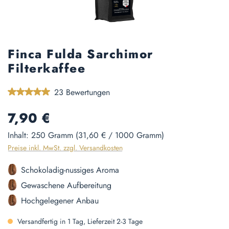
Finca Fulda Sarchimor
Filterkaffee
Durchschnittliche Bewertung von 5 von 5 Sternen
23 Bewertungen
Regulärer Preis:
7,90 €
Inhalt:
250 Gramm
(31,60 € / 1000 Gramm)
Preise inkl. MwSt. zzgl. Versandkosten
Schokoladig-nussiges Aroma
Gewaschene Aufbereitung
Hochgelegener Anbau
Versandfertig in 1 Tag, Lieferzeit 2-3 Tage