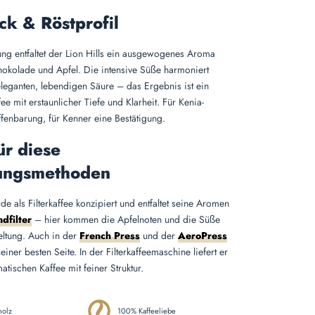
k & Röstprofil
tung entfaltet der Lion Hills ein ausgewogenes Aroma
okolade und Apfel. Die intensive Süße harmoniert
 eleganten, lebendigen Säure – das Ergebnis ist ein
fee mit erstaunlicher Tiefe und Klarheit. Für Kenia-
ffenbarung, für Kenner eine Bestätigung.
ür diese
ungsmethoden
de als Filterkaffee konzipiert und entfaltet seine Aromen
dfilter
– hier kommen die Apfelnoten und die Süße
eltung. Auch in der
French Press
und der
AeroPress
einer besten Seite. In der Filterkaffeemaschine liefert er
atischen Kaffee mit feiner Struktur.
holz
100% Kaffeeliebe