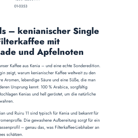
01-0353
lls – kenianischer Single
ilterkaffee mit
ade und Apfelnoten
t unser Kaffee aus Kenia – und eine echte Sonderedition.
gin zeigt, warum kenianischer Kaffee weltweit zu den
are Aromen, lebendige Säure und eine Süße, die man
eren Ursprung kennt. 100 % Arabica, sorgfältig
ochlagen Kenias und hell geröstet, um die natürliche
ewahren.
ian und Ruiru 11 sind typisch für Kenia und bekannt für
omenprofle. Die gewashene Aufbereitung sorgt für ein
Tassenprofil – genau das, was Filterkaffee-Liebhaber an
ees schätzen.