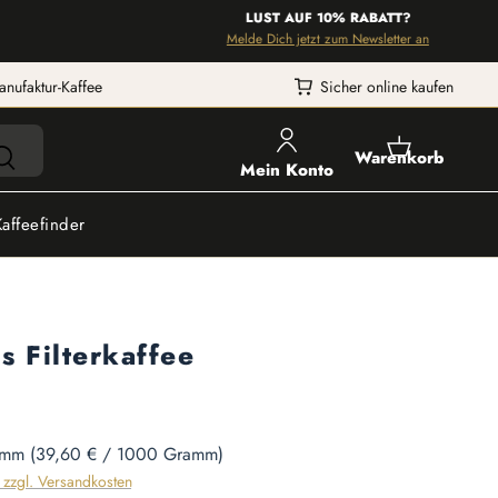
LUST AUF 10% RABATT?
Melde Dich jetzt zum Newsletter an
anufaktur-Kaffee
Sicher online kaufen
Warenkorb
Mein Konto
Kaffeefinder
ls Filterkaffee
amm
(39,60 € / 1000 Gramm)
. zzgl. Versandkosten