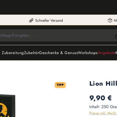
Schneller Versand
M
 Zubereitung
Zubehör
Geschenke & Genuss
Workshops
Angebote
Lion Hil
TIPP
Regulärer Preis:
9,90 €
Inhalt:
250 Gr
Preise inkl. MwSt