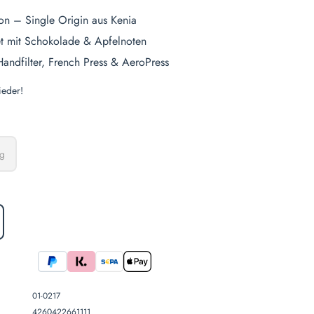
on – Single Origin aus Kenia
et mit Schokolade & Apfelnoten
Handfilter, French Press & AeroPress
eder!
len
g
st zurzeit nicht verfügbar.)
iese Option ist zurzeit nicht verfügbar.)
hlen
ion ist zurzeit nicht verfügbar.)
01-0217
4260422661111