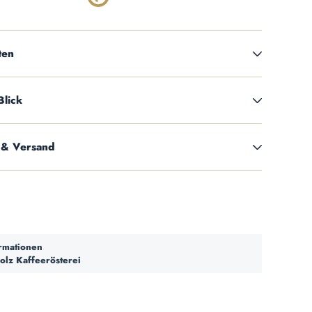
ten
Blick
 & Versand
ormationen
olz Kaffeerösterei