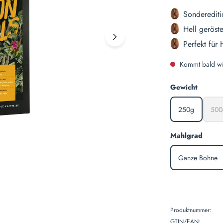
Sonderediti
Hell geröst
Perfekt für 
Kommt bald wi
auswäh
Gewicht
250g
500
(Diese Option i
(D
auswä
Mahlgrad
Ganze Bohne
(Diese Opt
Produktnummer:
GTIN/EAN: