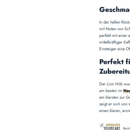
Geschmac
In der hellen Rös
mit Noten von Sch
perfekt mit einer
mittelkräftiger Kaf
Einsteiger eine O
Perfekt f
Zubereit
Der Lion Hills wur
am besten im
Han
am klarsten zur G
zeigt er sich von s
einen klaren, arom
Rein