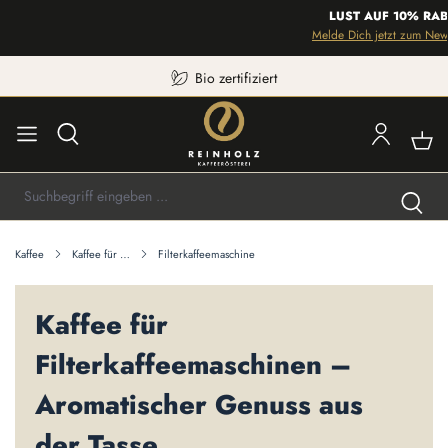
LUST AUF 10% RABA
Melde Dich jetzt zum Newsle
Bio zertifiziert
Kaffee
Kaffee für …
Filterkaffeemaschine
Kaffee für
Filterkaffeemaschinen –
Aromatischer Genuss aus
der Tasse