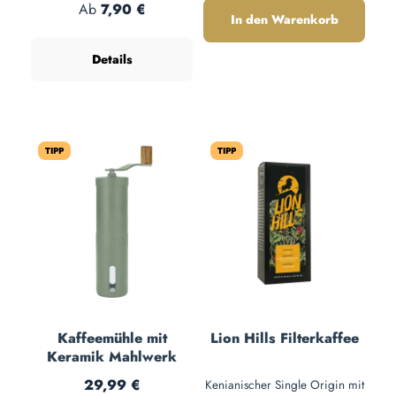
Gramm)
Regulärer Preis:
Ab
7,90 €
In den Warenkorb
Details
TIPP
TIPP
Kaffeemühle mit
Lion Hills Filterkaffee
Keramik Mahlwerk
Regulärer Preis:
29,99 €
Kenianischer Single Origin mit