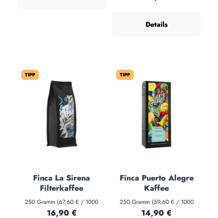
Zitrusnoten – 100% Hochland-
Arabica. Perfekt für Handfilter,
Details
French Press und
Filtermaschine.
TIPP
TIPP
Finca La Sirena
Finca Puerto Alegre
Filterkaffee
Kaffee
250 Gramm
(67,60 € / 1000
250 Gramm
(59,60 € / 1000
Gramm)
Gramm)
Regulärer Preis:
Regulärer Preis:
16,90 €
14,90 €