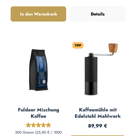
In den Warenkorb
Details
TIPP
Fuldaer Mischung
Kaffeemühle mit
Kaffee
Edelstahl Mahlwerk
Regulärer Preis:
Durchschnittliche Bewertung von 4.98 von 5 Ster
89,99 €
500 Gramm
(25,80 € / 1000