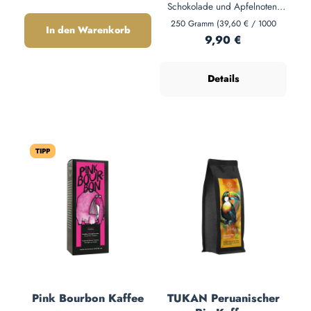
Schokolade und Apfelnoten.
100% Arabica, hell geröstet –
250 Gramm
(39,60 € / 1000
In den Warenkorb
Gramm)
lebendige Säure und intensive
Regulärer Preis:
9,90 €
Süße. Sonderedition für
Handfilter, French Press und
Details
AeroPress.
TIPP
Pink Bourbon Kaffee
TUKAN Peruanischer