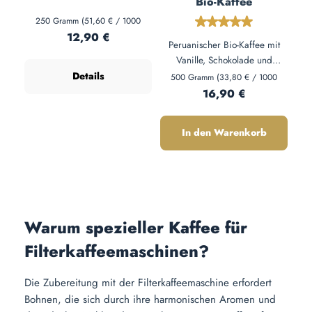
Bio-Kaffee
250 Gramm
(51,60 € / 1000
Durchschnittliche 
Gramm)
Regulärer Preis:
12,90 €
Peruanischer Bio-Kaffee mit
Vanille, Schokolade und
Fruchtnoten. 100% Arabica von
Details
500 Gramm
(33,80 € / 1000
Gramm)
Kleinbauern aus den Anden.
Regulärer Preis:
16,90 €
Bio-zertifiziert, mittelkräftig –
perfekt für Filterkaffee und
In den Warenkorb
Vollautomaten.
Warum spezieller Kaffee für
Filterkaffeemaschinen?
Die Zubereitung mit der Filterkaffeemaschine erfordert
Bohnen, die sich durch ihre harmonischen Aromen und