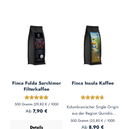
Finca Fulda Sarchimor
Finca Insula Kaffee
Filterkaffee
Durchschnittliche Bewertung von 5 von 5 Sternen
Durchschnittliche 
500 Gramm
(29,80 € / 1000
Kolumbianischer Single Origin
Gramm)
Regulärer Preis:
Ab
7,90 €
aus der Region Quindío.
Vollmundig mit mandel-
500 Gramm
(33,80 € / 1000
Gramm)
nussigem Körper und dezenten
Regulärer Preis:
Ab
8,90 €
Details