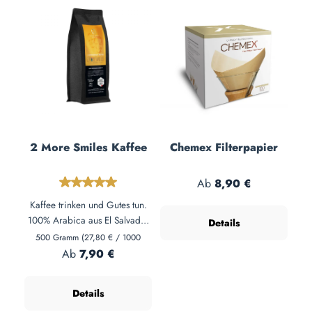
2 More Smiles Kaffee
Chemex Filterpapier
Regulärer Preis:
Durchschnittliche Bewertung von 5 von 5 Sternen
Ab
8,90 €
Kaffee trinken und Gutes tun.
100% Arabica aus El Salvador
Details
– vollmundig mit Mandel-Nuss-
500 Gramm
(27,80 € / 1000
Gramm)
Aroma. 1€ pro Kilo geht an
Regulärer Preis:
Ab
7,90 €
Kindermahlzeiten in Südafrika.
Für Filter, French Press &
Details
Vollautomat.