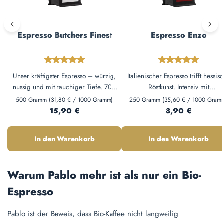
Espresso Butchers Finest
Espresso Enzo
Durchschnittliche Bewertung von 4.89 von 5 Ste
Durchschnittl
Unser kräftigster Espresso – würzig,
Italienischer Espresso trifft hessis
nussig und mit rauchiger Tiefe. 70%
Röstkunst. Intensiv mit
Arabica, 30% Robusta. Perfekt für
Zartbitterschokolade und dunkl
500 Gramm
(31,80 € / 1000 Gramm)
250 Gramm
(35,60 € / 1000 Gram
Siebträger, Herdkännchen und
Regulärer Preis:
Crema – 70% Arabica, 30% Robu
Regulärer Preis:
15,90 €
8,90 €
Vollautomat.
Perfekt für Siebträger, Herdkänn
und als Cappuccino-Basis.
In den Warenkorb
In den Warenkorb
Warum Pablo mehr ist als nur ein Bio-
Espresso
Pablo ist der Beweis, dass Bio-Kaffee nicht langweilig