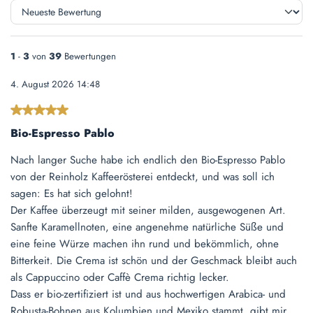
1
-
3
von
39
Bewertungen
4. August 2026 14:48
Bewertung mit 5 von 5 Sternen
Bio-Espresso Pablo
Nach langer Suche habe ich endlich den Bio-Espresso Pablo
von der Reinholz Kaffeerösterei entdeckt, und was soll ich
sagen: Es hat sich gelohnt!
Der Kaffee überzeugt mit seiner milden, ausgewogenen Art.
Sanfte Karamellnoten, eine angenehme natürliche Süße und
eine feine Würze machen ihn rund und bekömmlich, ohne
Bitterkeit. Die Crema ist schön und der Geschmack bleibt auch
als Cappuccino oder Caffè Crema richtig lecker.
Dass er bio-zertifiziert ist und aus hochwertigen Arabica- und
Robusta-Bohnen aus Kolumbien und Mexiko stammt, gibt mir