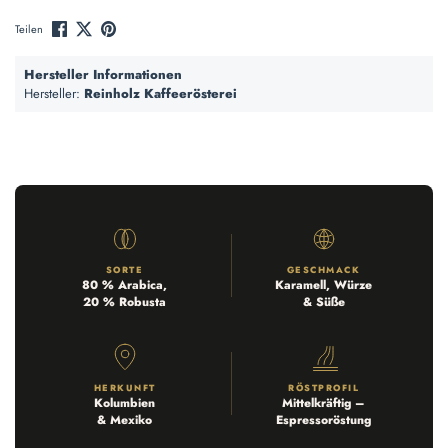
Teilen
Hersteller Informationen
Hersteller:
Reinholz Kaffeerösterei
SORTE
GESCHMACK
80 % Arabica,
Karamell, Würze
20 % Robusta
& Süße
HERKUNFT
RÖSTPROFIL
Kolumbien
Mittelkräftig –
& Mexiko
Espressoröstung