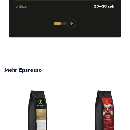
Brühzeit
25–30 sek
Produktgalerie überspringen
Mehr Epsresso