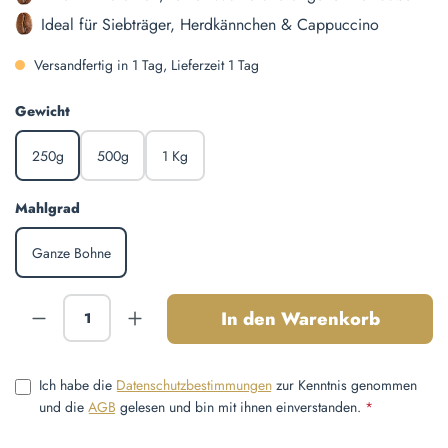
Ideal für Siebträger, Herdkännchen & Cappuccino
Versandfertig in 1 Tag, Lieferzeit 1 Tag
auswählen
Gewicht
250g
500g
1 Kg
auswählen
Mahlgrad
Ganze Bohne
Produkt Anzahl: Gib den gewünschten Wert ein
In den Warenkorb
Ich habe die
Datenschutzbestimmungen
zur Kenntnis genommen
und die
AGB
gelesen und bin mit ihnen einverstanden.
*