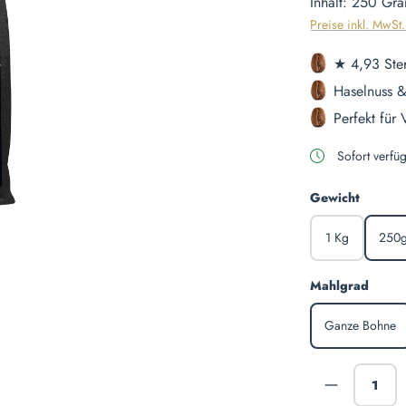
Inhalt:
250 Gr
Preise inkl. MwSt
★ 4,93 Ste
Haselnuss &
Perfekt für
Sofort verfüg
auswäh
Gewicht
1 Kg
250
auswä
Mahlgrad
Ganze Bohne
Produkt A