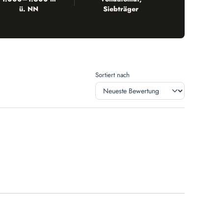
ü. NN
Siebträger
Sortiert nach