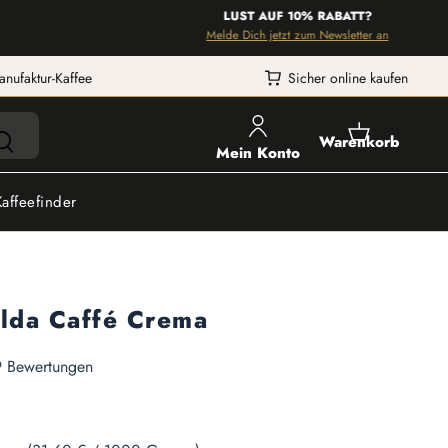
LUST AUF 10% RABATT?
Melde Dich jetzt zum Newsletter an
anufaktur-Kaffee
Sicher online kaufen
Warenkorb
Mein Konto
Kaffeefinder
ulda Caffé Crema
he Bewertung von 4.97 von 5 Sternen
 Bewertungen