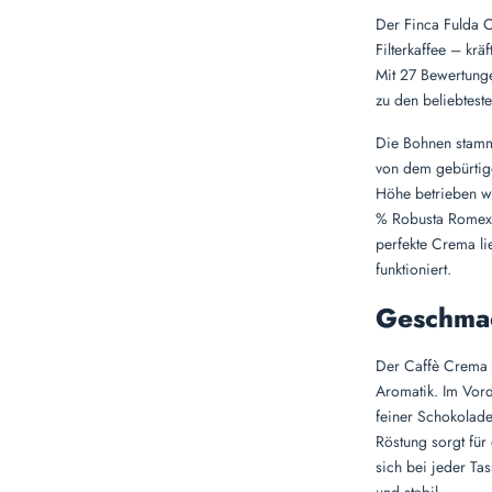
Der Finca Fulda C
Filterkaffee – krä
Mit 27 Bewertunge
zu den beliebteste
Die Bohnen stamm
von dem gebürtig
Höhe betrieben w
% Robusta Romex i
perfekte Crema li
funktioniert.
Geschmac
Der Caffè Crema 
Aromatik. Im Vord
feiner Schokolad
Röstung sorgt für 
sich bei jeder Tas