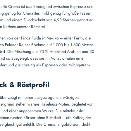
affè Crema ist das Bindeglied zwischen Espresso und
ftig genug für Charakter, mild genug für große Tassen.
n und einem Durchschnitt von 4,93 Sternen gehört er
n Kaffees unserer Rösterei.
en von der Finca Fulda in Mexiko – einer Farm, die
en Fuldaer Rainer Boehme auf 1.000 bis 1.600 Metern
ird. Die Mischung aus 70 % Hochland-Arabica und 30
st so ausgelegt, dass sie im Vollautomaten eine
efert und gleichzeitig als Espresso oder Milchgetränk
k & Röstprofil
überzeugt mit einer ausgewogenen, würzigen
ergrund stehen warme Haselnuss-Noten, begleitet von
e und einer angenehmen Würze. Die mitteldunkle
einen runden Körper ohne Bitterkeit – ein Kaffee, der
se gleich gut anfühlt. Die Crema ist goldbraun, dicht