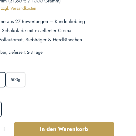
amm
(31,60 € / 1000 Gramm)
. zzgl. Versandkosten
rne aus 27 Bewertungen – Kundenliebling
 Schokolade mit exzellenter Crema
 Vollautomat, Siebträger & Herdkännchen
bar, Lieferzeit: 2-3 Tage
len
g
500g
hlen
nzahl: Gib den gewünschten Wert ein oder b
In den Warenkorb