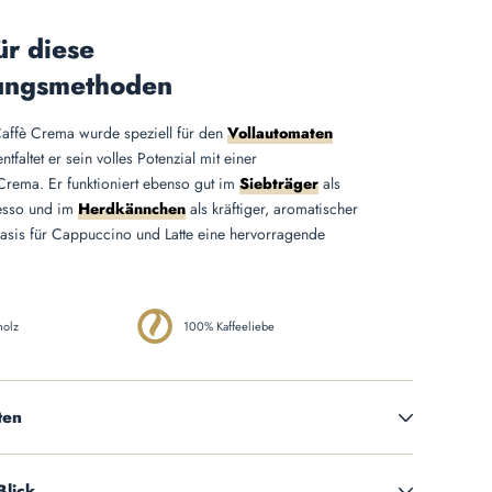
ür diese
ungsmethoden
affè Crema wurde speziell für den
Vollautomaten
ntfaltet er sein volles Potenzial mit einer
Crema. Er funktioniert ebenso gut im
Siebträger
als
resso und im
Herdkännchen
als kräftiger, aromatischer
Basis für Cappuccino und Latte eine hervorragende
holz
100% Kaffeeliebe
ten
Blick