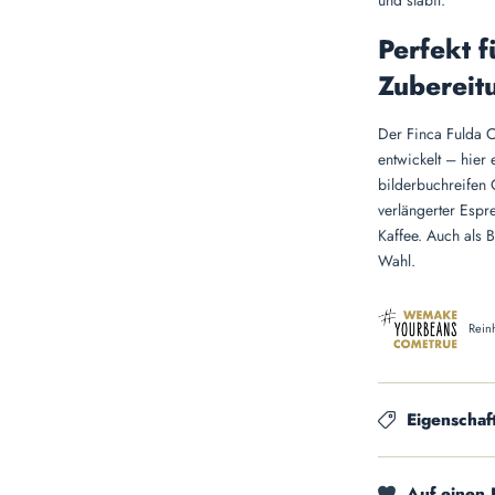
und stabil.
Perfekt f
Zubereit
Der Finca Fulda C
entwickelt – hier e
bilderbuchreifen 
verlängerter Esp
Kaffee. Auch als 
Wahl.
Rein
Eigenschaf
Auf einen 