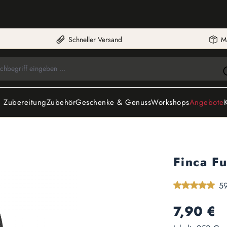
Schneller Versand
M
 Zubereitung
Zubehör
Geschenke & Genuss
Workshops
Angebote
Finca F
Durchschnittlic
59
Regulärer Preis:
7,90 €