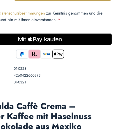
Datenschutzbestimmungen
zur Kenntnis genommen und die
und bin mit ihnen einverstanden.
*
01-0223
4260422660893
01-0321
ulda Caffè Crema –
r Kaffee mit Haselnuss
hokolade aus Mexiko