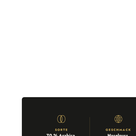
SORTE
GESCHMACK
70 % Arabica,
Haselnuss,