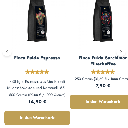
Finca Fulda Espresso
Finca Fulda Sarchimor
Filterkaffee
Durchschnittliche Bewertung von 4.92 von 5 Ste
Durchschnittl
250 Gramm
(31,60 € / 1000 Gram
Kräftiger Espresso aus Mexiko mit
Regulärer Preis:
7,90 €
Milchschokolade und Karamell. 65%
Hochland-Arabica, 35% Robusta –
500 Gramm
(29,80 € / 1000 Gramm)
perfekte Basis für Cappuccino und
Regulärer Preis:
14,90 €
In den Warenkorb
Latte. Von der Finca Fulda direkt in
Deine Tasse.
In den Warenkorb