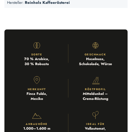
Hersteller:
Reinholz Kaffeerösterei
SORTE
GESCHMACK
70 % Arabica,
Haselnuss,
30 % Robusta
Schokolade, Würze
HERKUNFT
RÖSTPROFIL
Finca Fulda,
Mitteldunkel –
Mexiko
Crema-Röstung
ANBAUHÖHE
IDEAL FÜR
1.000–1.600 m
Vollautomat,