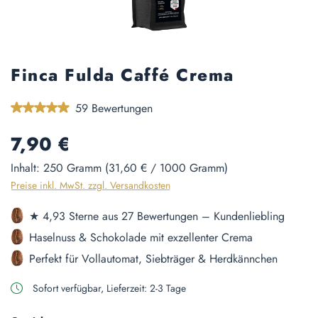
Finca Fulda Caffé Crema
Durchschnittliche Bewertung von 4.97 von 5 Sternen
59 Bewertungen
Regulärer Preis:
7,90 €
Inhalt:
250 Gramm
(31,60 € / 1000 Gramm)
Preise inkl. MwSt. zzgl. Versandkosten
★ 4,93 Sterne aus 27 Bewertungen – Kundenliebling
Haselnuss & Schokolade mit exzellenter Crema
Perfekt für Vollautomat, Siebträger & Herdkännchen
Sofort verfügbar, Lieferzeit: 2-3 Tage