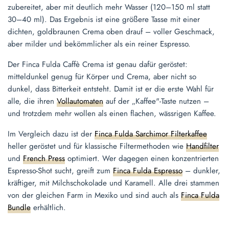
zubereitet, aber mit deutlich mehr Wasser (120–150 ml statt
30–40 ml). Das Ergebnis ist eine größere Tasse mit einer
dichten, goldbraunen Crema oben drauf – voller Geschmack,
aber milder und bekömmlicher als ein reiner Espresso.
Der Finca Fulda Caffè Crema ist genau dafür geröstet:
mitteldunkel genug für Körper und Crema, aber nicht so
dunkel, dass Bitterkeit entsteht. Damit ist er die erste Wahl für
alle, die ihren
Vollautomaten
auf der „Kaffee"-Taste nutzen –
und trotzdem mehr wollen als einen flachen, wässrigen Kaffee.
Im Vergleich dazu ist der
Finca Fulda Sarchimor Filterkaffee
heller geröstet und für klassische Filtermethoden wie
Handfilter
und
French Press
optimiert. Wer dagegen einen konzentrierten
Espresso-Shot sucht, greift zum
Finca Fulda Espresso
– dunkler,
kräftiger, mit Milchschokolade und Karamell. Alle drei stammen
von der gleichen Farm in Mexiko und sind auch als
Finca Fulda
Bundle
erhältlich.