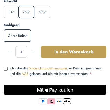
auswählen
Gewicht
1 Kg
250g
500g
auswählen
Mahlgrad
Ganze Bohne
Produkt Anzahl: Gib den gewünschten Wert ein
In den Warenkorb
Ich habe die
Datenschutzbestimmungen
zur Kenntnis genommen
und die
AGB
gelesen und bin mit ihnen einverstanden.
*