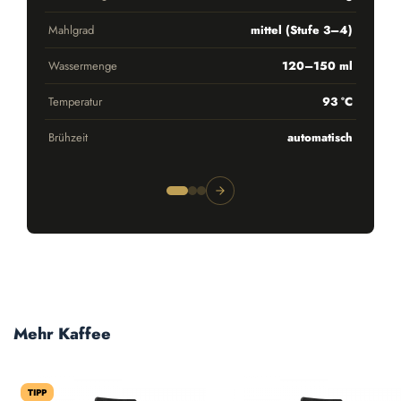
Mahlgrad
mittel (Stufe 3–4)
Wassermenge
120–150 ml
Temperatur
93 °C
Brühzeit
automatisch
Produktgalerie überspringen
Mehr Kaffee
TIPP