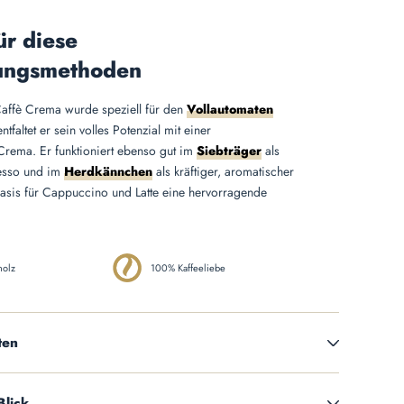
ür diese
ungsmethoden
affè Crema wurde speziell für den
Vollautomaten
ntfaltet er sein volles Potenzial mit einer
Crema. Er funktioniert ebenso gut im
Siebträger
als
resso und im
Herdkännchen
als kräftiger, aromatischer
Basis für Cappuccino und Latte eine hervorragende
holz
100% Kaffeeliebe
ten
Blick