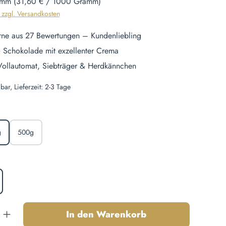
amm
(31,60 € / 1000 Gramm)
. zzgl. Versandkosten
rne aus 27 Bewertungen – Kundenliebling
 Schokolade mit exzellenter Crema
 Vollautomat, Siebträger & Herdkännchen
bar, Lieferzeit: 2-3 Tage
len
g
500g
hlen
nzahl: Gib den gewünschten Wert ein oder b
In den Warenkorb