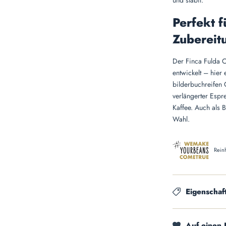
und stabil.
Perfekt f
Zubereit
Der Finca Fulda C
entwickelt – hier e
bilderbuchreifen 
verlängerter Esp
Kaffee. Auch als 
Wahl.
Rein
Eigenschaf
Auf einen 