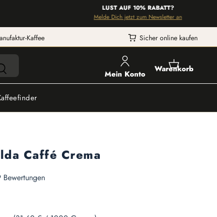
LUST AUF 10% RABATT?
Melde Dich jetzt zum Newsletter an
anufaktur-Kaffee
Sicher online kaufen
Warenkorb
Mein Konto
Kaffeefinder
ulda Caffé Crema
he Bewertung von 4.97 von 5 Sternen
 Bewertungen