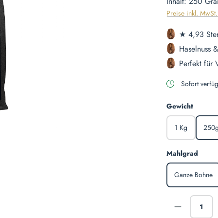
Inhalt:
250 Gr
Preise inkl. MwSt
★ 4,93 Ste
Haselnuss &
Perfekt für
Sofort verfüg
auswäh
Gewicht
1 Kg
250
auswä
Mahlgrad
Ganze Bohne
Produkt A