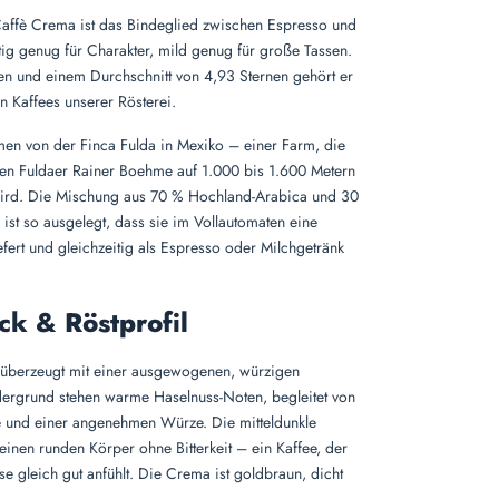
affè Crema ist das Bindeglied zwischen Espresso und
ftig genug für Charakter, mild genug für große Tassen.
n und einem Durchschnitt von 4,93 Sternen gehört er
n Kaffees unserer Rösterei.
en von der Finca Fulda in Mexiko – einer Farm, die
en Fuldaer Rainer Boehme auf 1.000 bis 1.600 Metern
ird. Die Mischung aus 70 % Hochland-Arabica und 30
st so ausgelegt, dass sie im Vollautomaten eine
efert und gleichzeitig als Espresso oder Milchgetränk
k & Röstprofil
überzeugt mit einer ausgewogenen, würzigen
ergrund stehen warme Haselnuss-Noten, begleitet von
e und einer angenehmen Würze. Die mitteldunkle
einen runden Körper ohne Bitterkeit – ein Kaffee, der
se gleich gut anfühlt. Die Crema ist goldbraun, dicht