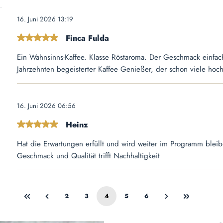
16. Juni 2026 13:19
Finca Fulda
Bewertung mit 5 von 5 Sternen
Ein Wahnsinns-Kaffee. Klasse Röstaroma. Der Geschmack einfach
Jahrzehnten begeisterter Kaffee Genießer, der schon viele hoch
16. Juni 2026 06:56
Heinz
Bewertung mit 5 von 5 Sternen
Hat die Erwartungen erfüllt und wird weiter im Programm blei
Geschmack und Qualität trifft Nachhaltigkeit
2
3
4
5
6
Seite
Seite
Seite
Seite
Seite