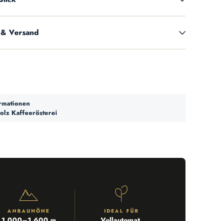
 & Versand
ormationen
olz Kaffeerösterei
ANBAUHÖHE
IDEAL FÜR
1.000–1.600 m
Vollautomat,