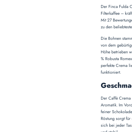
Der Finca Fulda C
Filterkaffee – krä
Mit 27 Bewertunge
zu den beliebteste
Die Bohnen stamm
von dem gebürtig
Höhe betrieben w
% Robusta Romex i
perfekte Crema li
funktioniert.
Geschmac
Der Caffè Crema 
Aromatik. Im Vord
feiner Schokolad
Röstung sorgt für 
sich bei jeder Tas