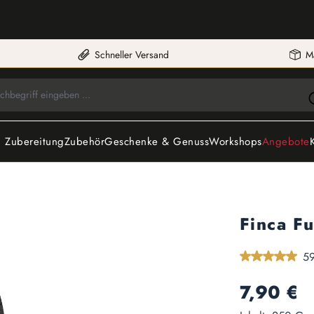
Schneller Versand
M
 Zubereitung
Zubehör
Geschenke & Genuss
Workshops
Angebote
Finca F
Durchschnittlic
59
Regulärer Preis:
7,90 €