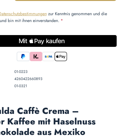
Datenschutzbestimmungen
zur Kenntnis genommen und die
und bin mit ihnen einverstanden.
*
01-0223
4260422660893
01-0321
ulda Caffè Crema –
r Kaffee mit Haselnuss
hokolade aus Mexiko