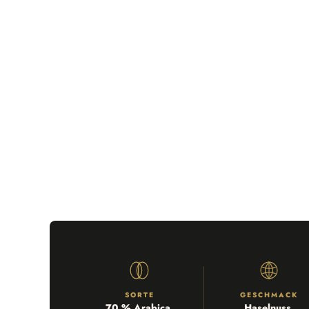
SORTE
GESCHMACK
70 % Arabica,
Haselnuss,