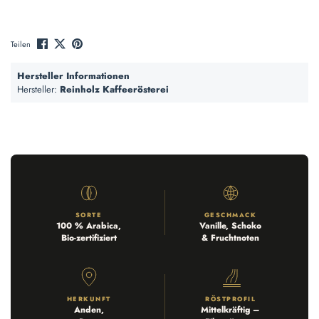
Teilen
Hersteller Informationen
Hersteller:
Reinholz Kaffeerösterei
SORTE
GESCHMACK
100 % Arabica,
Vanille, Schoko
Bio-zertifiziert
& Fruchtnoten
HERKUNFT
RÖSTPROFIL
Anden,
Mittelkräftig –