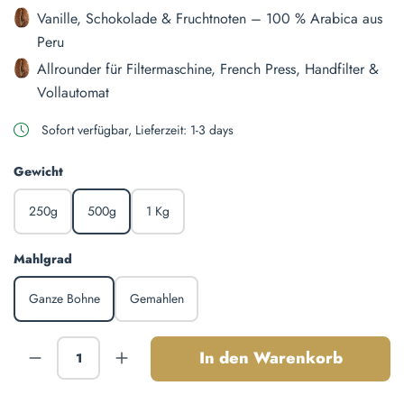
Vanille, Schokolade & Fruchtnoten – 100 % Arabica aus
Peru
Allrounder für Filtermaschine, French Press, Handfilter &
Vollautomat
Sofort verfügbar, Lieferzeit: 1-3 days
auswählen
Gewicht
250g
500g
1 Kg
auswählen
Mahlgrad
Ganze Bohne
Gemahlen
Produkt Anzahl: Gib den gewünschten Wert ein
In den Warenkorb