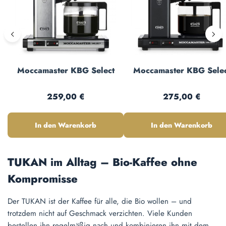
Moccamaster KBG Select
Moccamaster KBG Selec
Regulärer Preis:
Regulärer Preis:
259,00 €
275,00 €
In den Warenkorb
In den Warenkorb
TUKAN im Alltag – Bio-Kaffee ohne
Kompromisse
Der TUKAN ist der Kaffee für alle, die Bio wollen – und
trotzdem nicht auf Geschmack verzichten. Viele Kunden
bestellen ihn regelmäßig nach und kombinieren ihn mit dem