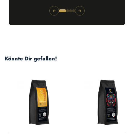
Produktgalerie überspringen
Könnte Dir gefallen!