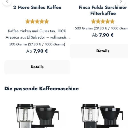
2 More Smiles Kaffee
Finca Fulda Sarchimor
Filterkaffee
Durchschnittliche Bewertung von 5 von 5 Sterne
Durchschnittl
500 Gramm
(29,80 € / 1000 Gram
Kaffee trinken und Gutes tun. 100%
Regulärer Preis:
Ab
7,90 €
Arabica aus El Salvador – vollmundig
mit Mandel-Nuss-Aroma. 1€ pro Kilo
500 Gramm
(27,80 € / 1000 Gramm)
geht an Kindermahlzeiten in Südafrika.
Regulärer Preis:
Ab
7,90 €
Details
Für Filter, French Press & Vollautomat.
Details
Produktgalerie überspringen
Die passende Kaffeemaschine